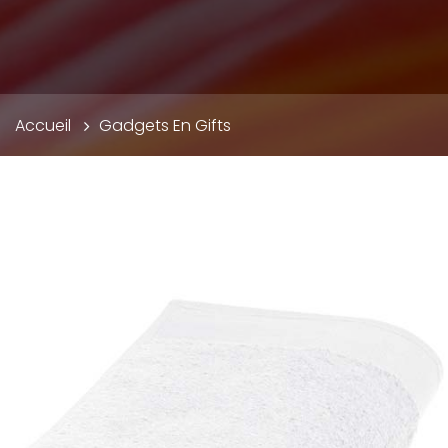
Fil
Accueil
Gadgets En Gifts
d'Ariane