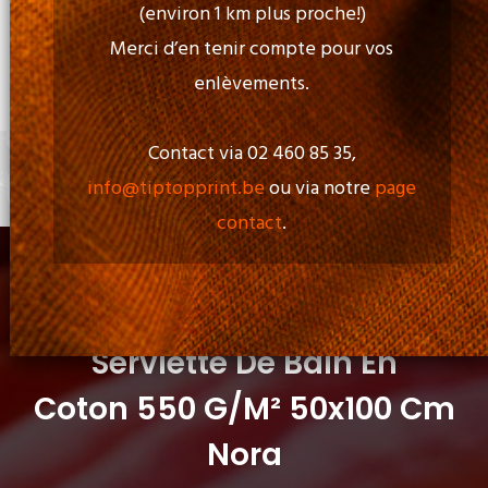
(environ 1 km plus proche!)
Merci d’en tenir compte pour vos
Ouverture:
enlèvements.
Lun - Ven: de 09h00 à 17h00
Contact via 02 460 85 35,
info@tiptopprint.be
ou via notre
page
+
0 item
contact
.
Serviette De Bain En
Coton 550 G/m² 50x100 Cm
Nora