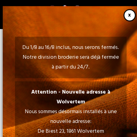
Aller
au
contenu
principal
Du 1/8 au 16/8 inclus, nous serons fermés.
Notre division broderie sera déjà fermée
à partir du 24/7.
Appelez-nous:
02 460 85 35 - 052 30 54 18
Attention - Nouvelle adresse à
Wolvertem
Nous sommes désormais installés à une
Email:
nouvelle adresse:
info@tiptopprint.be
De Biest 23, 1861 Wolvertem